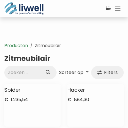
Overslaan naar inhoud
Producten
Zitmeubilair
Zitmeubilair
Sorteer op
Filters
Spider
Hacker
€
1.235,54
€
884,30