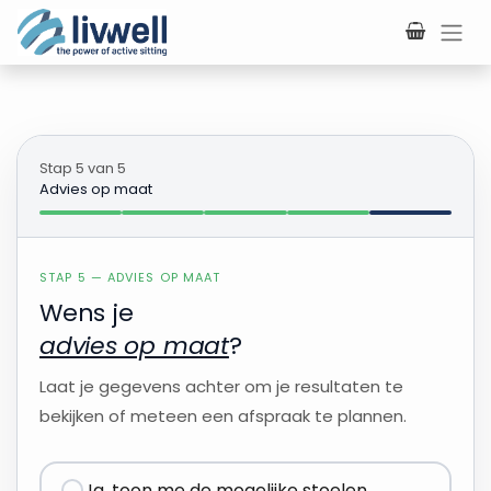
Overslaan naar inhoud
Stap 5 van 5
Advies op maat
STAP 5 — ADVIES OP MAAT
Wens je
advies op maat
?
Laat je gegevens achter om je resultaten te
bekijken of meteen een afspraak te plannen.
Ja, toon me de mogelijke stoelen