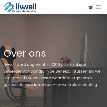
Overslaan naar inhoud
Over ons
Livwell werd opgericht in 2006 en is exclusief
invoerder van SpinaliS in de Benelux. Intussen zijn we
uitgegroeid tot een vaste waarde in ergonomie,
gespecialiseerd in kantoor- en werkplekinrichting.