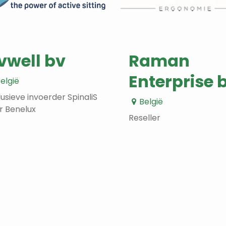
ivwell bv
Raman
Enterprise 
elgië
lusieve invoerder SpinaliS
België
r Benelux
Reseller