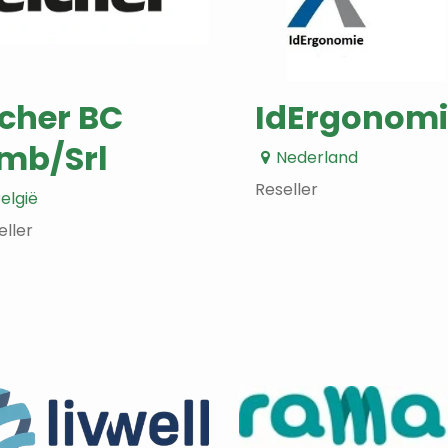
icher BC
IdErgonomi
mb/Srl
Nederland
Reseller
elgië
eller