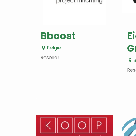
Bboost
E
G
België
Reseller
B
Res