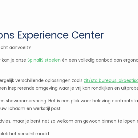
ons Experience Center
 écht aanvoelt?
r kan je onze
SpinaliS stoelen
én een volledig aanbod aan ergono
rgelijk verschillende oplossingen zoals
zit/sta bureaus, akoest
 een inspirerende omgeving waar je vrij kan rondkijken en uitprob
en showroomervaring. Het is een plek waar beleving centraal s
ouw lichaam en werkstijl past.
advies, maar je bent net zo welkom om gewoon binnen te lopen e
lek het verschil maakt.