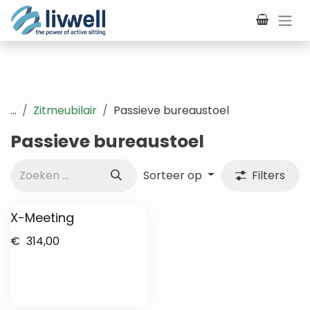
Overslaan naar inhoud
...
Zitmeubilair
Passieve bureaustoel
Passieve bureaustoel
Sorteer op
Filters
X-Meeting
€
314,00