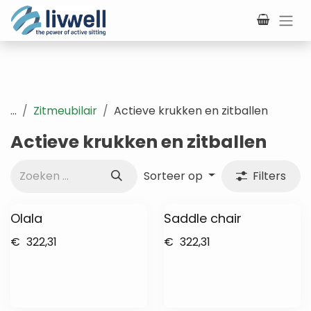
Overslaan naar inhoud
...
Zitmeubilair
Actieve krukken en zitballen
Actieve krukken en zitballen
Sorteer op
Filters
Olala
Saddle chair
€
322,31
€
322,31