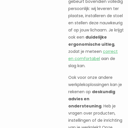
gebeurt bovendien volledig
persoonlijk: wij leveren ter
plaatse, installeren de stoel
en stellen deze nauwkeurig
af op jouw lichaam. Je krijgt
ook een
duidelijke
ergonomische uitleg
,
zodat je meteen
correct
en comfortabel
aan de
slag kan.
Ook voor onze andere
werkplekoplossingen kan je
rekenen op
deskundig
advies en
ondersteuning
. Heb je
vragen over producten,
instellingen of de inrichting
van je werkplek? Onze