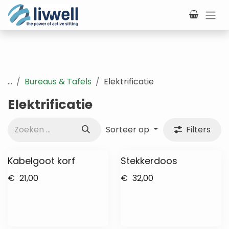
Overslaan naar inhoud
...
Bureaus & Tafels
Elektrificatie
Elektrificatie
Sorteer op
Filters
Kabelgoot korf
Stekkerdoos
€
21,00
€
32,00