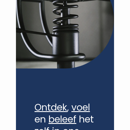
VANDEN DORPE - DE BAERE
Ontdek
,
voel
en
beleef
het