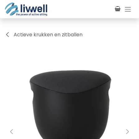
Overslaan naar inhoud
Actieve krukken en zitballen