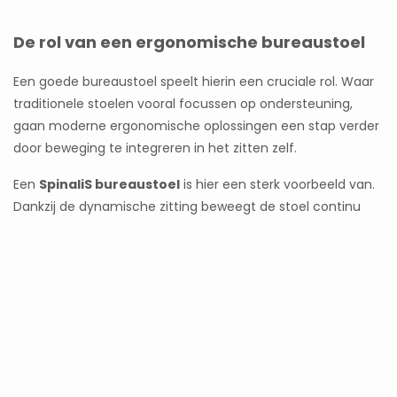
De rol van een ergonomische bureaustoel
Een goede bureaustoel speelt hierin een cruciale rol. Waar
traditionele stoelen vooral focussen op ondersteuning,
gaan moderne ergonomische oplossingen een stap verder
door beweging te integreren in het zitten zelf.
Een
SpinaliS bureaustoel
is hier een sterk voorbeeld van.
Dankzij de dynamische zitting beweegt de stoel continu
mee met je lichaam. Dit zorgt ervoor dat je automatisch
een rechte houding aanneemt en dat je spieren actief
blijven, zonder dat je er bewust moeite voor moet doen.
Het effect is vergelijkbaar met zitten op een zitbal, maar
dan met veel meer stabiliteit en comfort. Je lichaam blijft
in beweging, waardoor de druk op je onderrug en schouders
aanzienlijk vermindert. Dit helpt niet alleen om bestaande