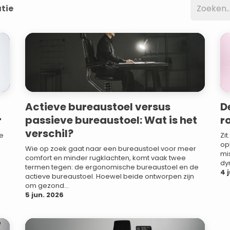
tie
Actieve bureaustoel versus
D
r
passieve bureaustoel: Wat is het
r
verschil?
e
Zit
op
Wie op zoek gaat naar een bureaustoel voor meer
mi
comfort en minder rugklachten, komt vaak twee
dy
termen tegen: de ergonomische bureaustoel en de
4 
actieve bureaustoel. Hoewel beide ontworpen zijn
om gezond...
5 jun. 2026