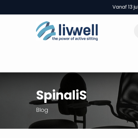
Overslaan naar inhoud
Vanaf 13 j
Home
Producten
B2B
Experie
SpinaliS
Blog