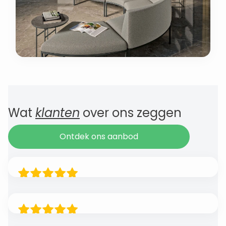
Wat
klanten
over ons zeggen
Ontdek ons aanbod
Een dubbele nekhernia dwong mij twee jaar
geleden kritisch naar mijn werkhouding te
kijken. Omdat je sommige dagen echt niet kan