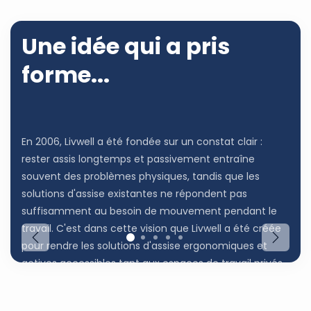
Une idée qui a pris
forme...
En 2006, Livwell a été fondée sur un constat clair :
rester assis longtemps et passivement entraîne
souvent des problèmes physiques, tandis que les
solutions d'assise existantes ne répondent pas
suffisamment au besoin de mouvement pendant le
travail. C'est dans cette vision que Livwell a été créée
Vorige
Volge
pour rendre les solutions d'assise ergonomiques et
actives accessibles tant aux espaces de travail privés
que professionnels.