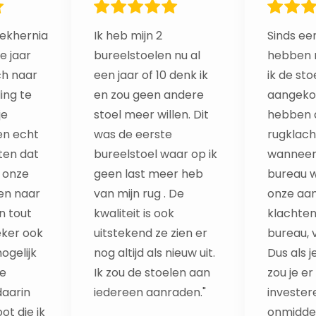
ekhernia
Ik heb mijn 2
Sinds een
e jaar
bureelstoelen nu al
hebben 
ch naar
een jaar of 10 denk ik
ik de sto
ing te
en zou geen andere
aangekoc
je
stoel meer willen. Dit
hebben a
n echt
was de eerste
rugklach
iten dat
bureelstoel waar op ik
wanneer
g onze
geen last meer heb
bureau w
een naar
van mijn rug . De
onze aan
 tout
kwaliteit is ook
klachten
eker ook
uitstekend ze zien er
bureau, 
ogelijk
nog altijd als nieuw uit.
Dus als j
de
Ik zou de stoelen aan
zou je er
daarin
iedereen aanraden."
invester
t die ik
onmiddell