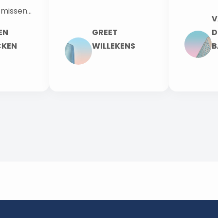
missen...
V
EN
GREET
D
CKEN
WILLEKENS
B