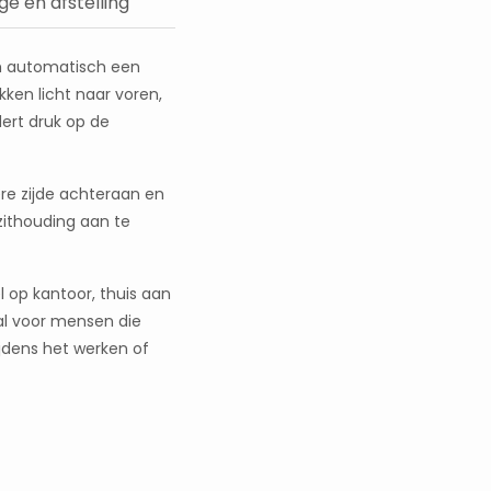
e en afstelling
om automatisch een
ken licht naar voren,
ert druk op de
re zijde achteraan en
zithouding aan te
 op kantoor, thuis aan
eaal voor mensen die
ijdens het werken of