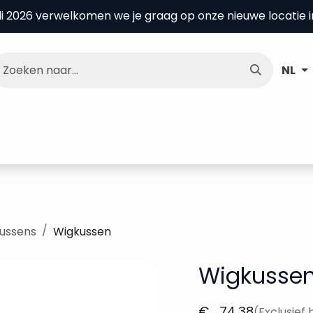
uli 2026 verwelkomen we je graag op onze nieuwe locatie 
NL
nce Center
Over ons
Kenniscentrum
kussens
Wigkussen
Wigkusse
€
74,38
(Exclusief