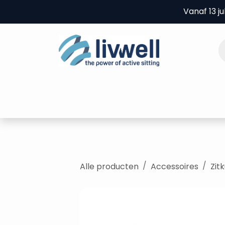
Overslaan naar inhoud
Vanaf 13 j
Home
Producten
B2B
Experie
Alle producten
Accessoires
Zit