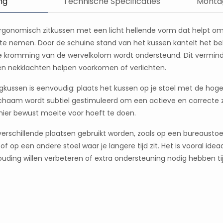
ng
Technische Specificaties
Montag
ergonomisch zitkussen met een licht hellende vorm dat helpt 
te nemen. Door de schuine stand van het kussen kantelt het bek
ke kromming van de wervelkolom wordt ondersteund. Dit vermind
en nekklachten helpen voorkomen of verlichten.
gkussen is eenvoudig: plaats het kussen op je stoel met de hoge
lichaam wordt subtiel gestimuleerd om een actieve en correcte 
hier bewust moeite voor hoeft te doen.
erschillende plaatsen gebruikt worden, zoals op een bureaustoel
 of op een andere stoel waar je langere tijd zit. Het is vooral id
houding willen verbeteren of extra ondersteuning nodig hebben t