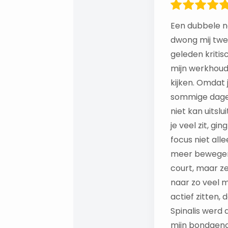
Een dubbele n
dwong mij twe
geleden kritis
mijn werkhoud
kijken. Omdat 
sommige dage
niet kan uitslu
je veel zit, gin
focus niet all
meer bewegen
court, maar z
naar zo veel m
actief zitten, 
Spinalis werd 
mijn bondgenoo