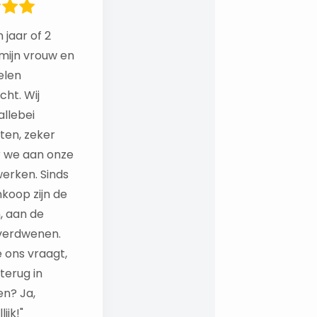
 jaar of 2
mijn vrouw en
elen
ht. Wij
llebei
ten, zeker
 we aan onze
erken. Sinds
koop zijn de
, aan de
verdwenen.
e ons vraagt,
 terug in
en? Ja,
ijk!"