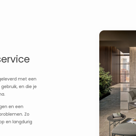
service
 geleverd met een
gebruik, en die je
na.
ngen en een
 problemen. Zo
op en langdurig