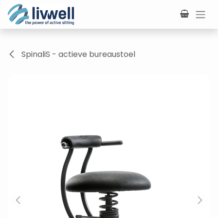
Overslaan naar inhoud
SpinaliS - actieve bureaustoel