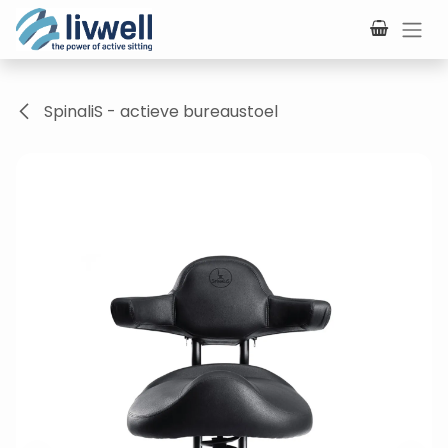
Overslaan naar inhoud
SpinaliS - actieve bureaustoel