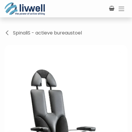
Overslaan naar inhoud
SpinaliS - actieve bureaustoel