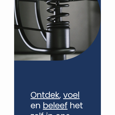
VANDEN DORPE - DE BAERE
Ontdek
,
voel
en
beleef
het