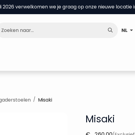
uli 2026 verwelkomen we je graag op onze nieuwe locatie 
NL
nce Center
Over ons
Kenniscentrum
gaderstoelen
Misaki
Misaki
€
260,00
(Exclusie