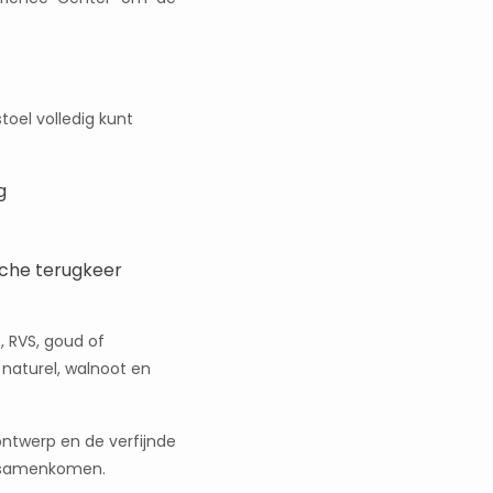
stoel volledig kunt
g
sche terugkeer
, RVS, goud of
 naturel, walnoot en
 ontwerp en de verfijnde
ie samenkomen.