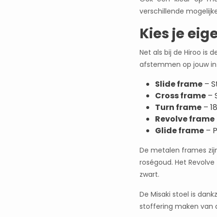
verschillende mogelijk
Kies je eig
Net als bij de Hiroo is 
afstemmen op jouw int
Slide frame
– S
Cross frame
– 
Turn frame
– 1
Revolve frame
Glide frame
– P
De metalen frames zijn
roségoud. Het Revolve f
zwart.
De Misaki stoel is dank
stoffering maken van 