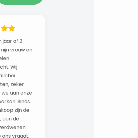
 jaar of 2
mijn vrouw en
elen
ht. Wij
llebei
ten, zeker
 we aan onze
erken. Sinds
koop zijn de
, aan de
verdwenen.
e ons vraagt,