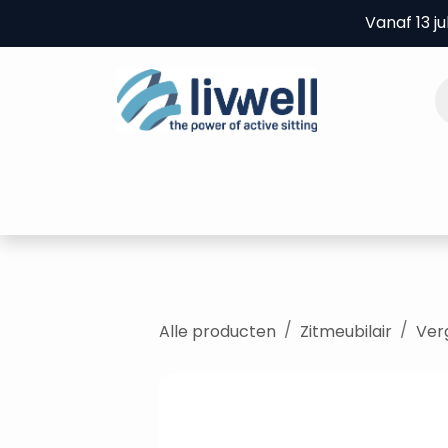
Overslaan naar inhoud
Vanaf 13 j
Home
Producten
B2B
Experie
Alle producten
Zitmeubilair
Ver