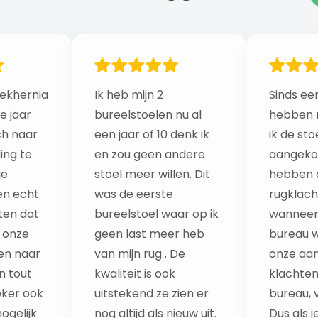
ekhernia
Ik heb mijn 2
Sinds een
e jaar
bureelstoelen nu al
hebben 
ch naar
een jaar of 10 denk ik
ik de sto
ing te
en zou geen andere
aangekoc
je
stoel meer willen. Dit
hebben a
n echt
was de eerste
rugklach
iten dat
bureelstoel waar op ik
wanneer
g onze
geen last meer heb
bureau w
een naar
van mijn rug . De
onze aan
 tout
kwaliteit is ook
klachten
eker ook
uitstekend ze zien er
bureau, 
ogelijk
nog altijd als nieuw uit.
Dus als j