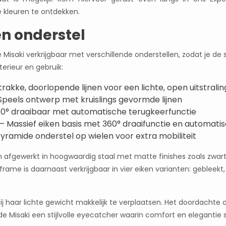
e kleuren te ontdekken.
en onderstel
de Misaki verkrijgbaar met verschillende onderstellen, zodat je de 
erieur en gebruik:
trakke, doorlopende lijnen voor een lichte, open uitstralin
Speels ontwerp met kruislings gevormde lijnen
80° draaibaar met automatische terugkeerfunctie
– Massief eiken basis met 360° draaifunctie en automati
yramide onderstel op wielen voor extra mobiliteit
 afgewerkt in hoogwaardig staal met matte finishes zoals zwart
rame is daarnaast verkrijgbaar in vier eiken varianten: gebleekt,
zij haar lichte gewicht makkelijk te verplaatsen. Het doordachte
de Misaki een stijlvolle eyecatcher waarin comfort en elegant