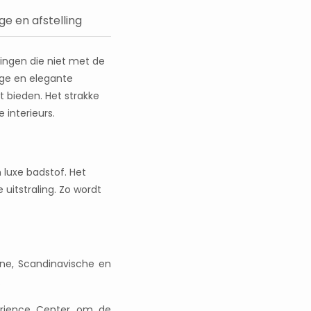
e en afstelling
ingen die niet met de
ige en elegante
t bieden. Het strakke
interieurs.
 luxe badstof. Het
uitstraling. Zo wordt
erne, Scandinavische en
.
erience Center om de