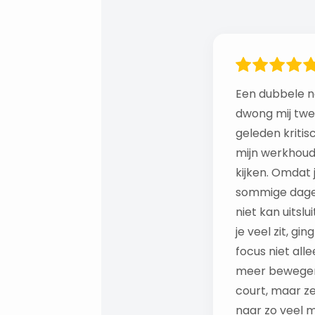
Een dubbele n
dwong mij twe
geleden kritis
mijn werkhoud
kijken. Omdat 
sommige dage
niet kan uitslu
je veel zit, gin
focus niet all
meer bewegen
court, maar z
naar zo veel m