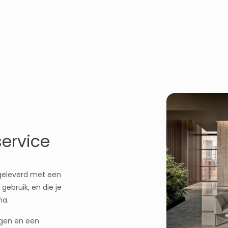
service
 geleverd met een
gebruik, en die je
na.
ngen en een