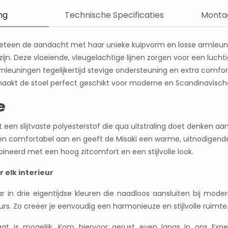
ng
Technische Specificaties
Montag
 meteen de aandacht met haar unieke kuipvorm en losse armleun
ijn. Deze vloeiende, vleugelachtige lijnen zorgen voor een lucht
 armleuningen tegelijkertijd stevige ondersteuning en extra comfor
aakt de stoel perfect geschikt voor moderne en Scandinavische 
e
 een slijtvaste polyesterstof die qua uitstraling doet denken aan
en comfortabel aan en geeft de Misaki een warme, uitnodigende 
eerd met een hoog zitcomfort en een stijlvolle look.
r elk interieur
aar in drie eigentijdse kleuren die naadloos aansluiten bij mod
urs. Zo creëer je eenvoudig een harmonieuze en stijlvolle ruimte
t is mogelijk. Kom hiervoor gerust even langs in ons Exp