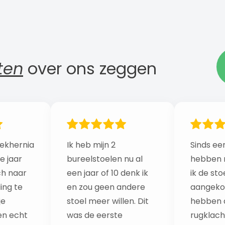
ten
over ons zeggen
ekhernia
Ik heb mijn 2
Sinds een
e jaar
bureelstoelen nu al
hebben 
ch naar
een jaar of 10 denk ik
ik de sto
ing te
en zou geen andere
aangekoc
je
stoel meer willen. Dit
hebben a
n echt
was de eerste
rugklach