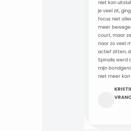
niet kan uitslu
je veel zit, gin
focus niet all
meer bewegen
court, maar z
naar zo veel m
actief zitten, 
Spinalis werd 
mijn bondgenoo
niet meer kan 
KRISTI
VRAN