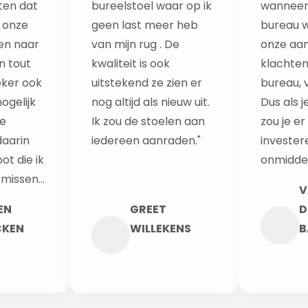
iten dat
bureelstoel waar op ik
wanneer
g onze
geen last meer heb
bureau w
een naar
van mijn rug . De
onze aan
 tout
kwaliteit is ook
klachten
eker ook
uitstekend ze zien er
bureau, 
ogelijk
nog altijd als nieuw uit.
Dus als j
de
Ik zou de stoelen aan
zou je er
daarin
iedereen aanraden."
invester
t die ik
onmiddell
missen...
V
EN
GREET
D
CKEN
WILLEKENS
B