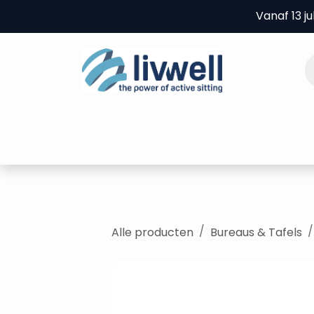
Overslaan naar inhoud
Vanaf 13 j
Home
Producten
B2B
Experie
Alle producten
Bureaus & Tafels