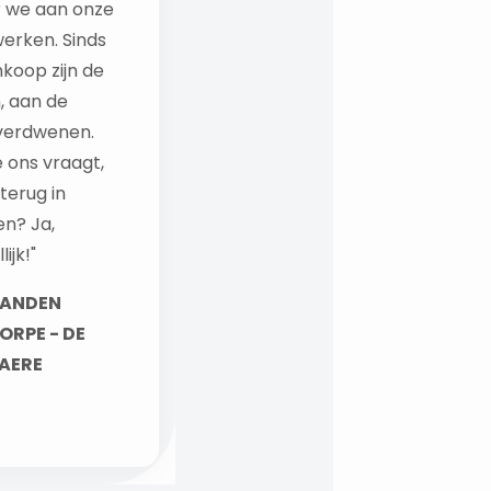
 we aan onze
erken. Sinds
koop zijn de
, aan de
verdwenen.
e ons vraagt,
 terug in
en? Ja,
ijk!"
ANDEN
ORPE - DE
AERE