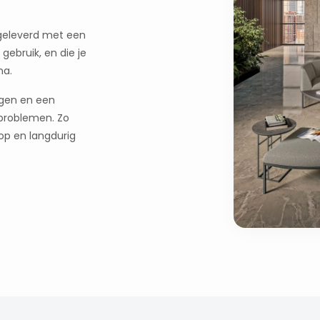
 geleverd met een
gebruik, en die je
na.
ngen en een
 problemen. Zo
op en langdurig