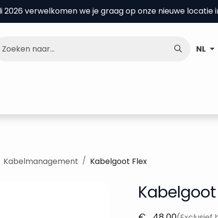
uli 2026 verwelkomen we je graag op onze nieuwe locatie 
NL
nce Center
Over ons
Kenniscentrum
Kabelmanagement
Kabelgoot Flex
Kabelgoot 
€
48,00
(Exclusief