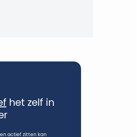
ef
het zelf in
er
en actief zitten kan