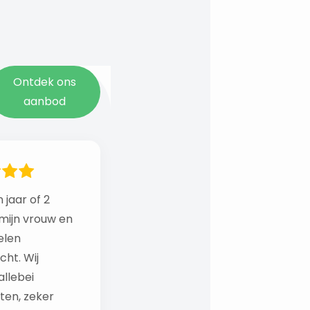
Ontdek ons
aanbod
 jaar of 2
mijn vrouw en
elen
ht. Wij
llebei
ten, zeker