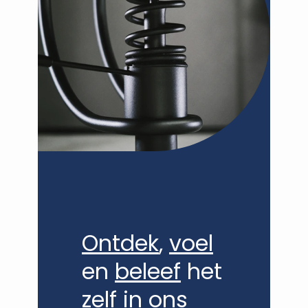
VANDEN DORPE - DE BAERE
Ontdek
,
voel
en
beleef
het
zelf in ons