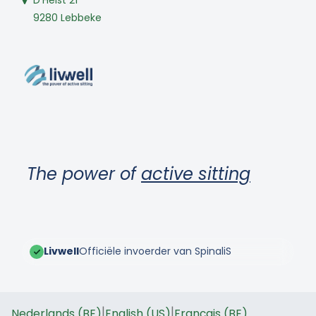
9280 Lebbeke
The power of
active sitting
Livwell
Officiële invoerder van SpinaliS
|
|
Nederlands (BE)
English (US)
Français (BE)