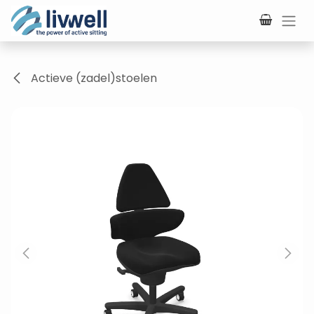
Overslaan naar inhoud
Actieve (zadel)stoelen