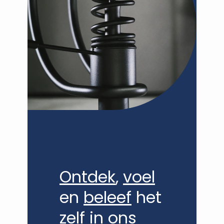
VANDEN DORPE - DE BAERE
Ontdek
,
voel
en
beleef
het
zelf in ons