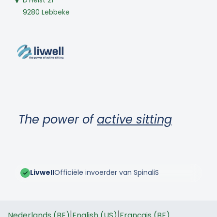
9280 Lebbeke
The power of
active sitting
Livwell
Officiële invoerder van SpinaliS
|
|
Nederlands (BE)
English (US)
Français (BE)