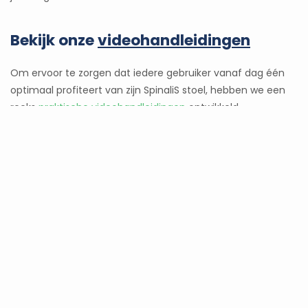
Bekijk onze
videohandleidingen
Om ervoor te zorgen dat iedere gebruiker vanaf dag één
optimaal profiteert van zijn SpinaliS stoel, hebben we een
reeks
praktische videohandleidingen
ontwikkeld.
Deze video's tonen duidelijk:
Hoe je de juiste zithoogte bepaalt
Hoe je de actieve zitting correct instelt
Hoe je de ideale weerstand kiest
Hoe je het maximale uit je SpinaliS stoel haalt
Met slechts twee eenvoudige instellingen creëer je een
stoel die perfect aansluit op jouw lichaam en jouw manier
van werken.