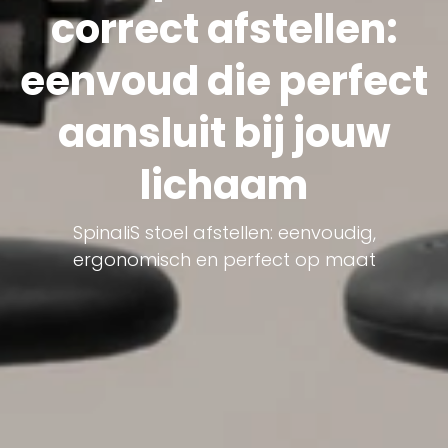
correct afstellen:
eenvoud die perfect
aansluit bij jouw
lichaam
SpinaliS stoel afstellen: eenvoudig,
ergonomisch en perfect op maat