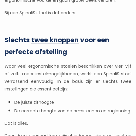
ergonomische voordelen gaan grotendeels verloren.
Bij een SpinaliS stoel is dat anders.
Slechts
twee knoppen
voor een
perfecte afstelling
Waar veel ergonomische stoelen beschikken over vier, vijf
of zelfs meer instelmogelijkheden, werkt een SpinaliS stoel
verrassend eenvoudig. In de basis zijn er slechts twee
instellingen die essentieel zijn:
De juiste zithoogte
De correcte hoogte van de armsteunen en rugleuning
Dat is alles.
Door deze eenvoud kan vrijwel iedereen zijn stoel snel en