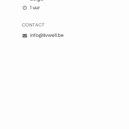
1 uur
CONTACT
info@livwell.be