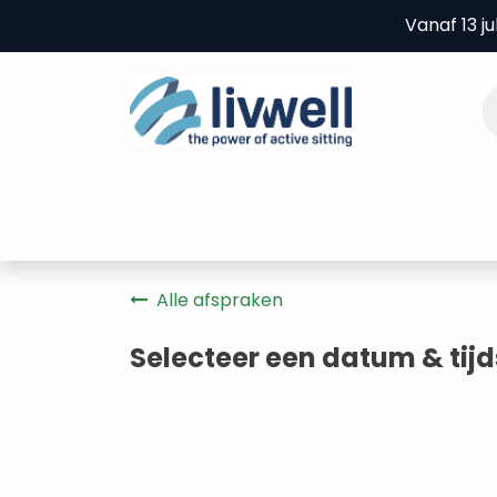
Overslaan naar inhoud
Vanaf 13 j
Home
Producten
B2B
Experie
Alle afspraken
Selecteer een datum & tijd