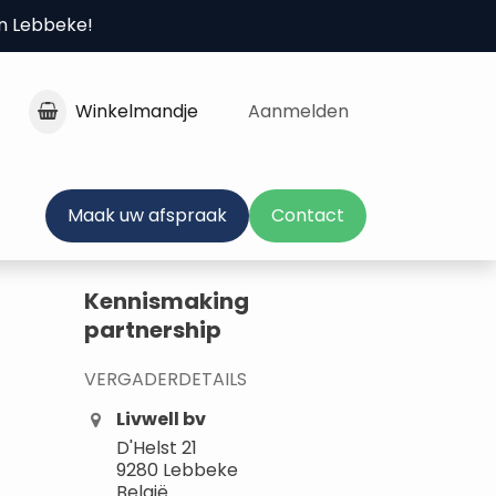
in Lebbeke!
Winkelmandje
Aanmelden
Maak uw afspraak
Contact
Kennismaking
partnership
VERGADERDETAILS
Livwell bv
D'Helst 21
9280 Lebbeke
België