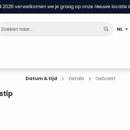
uli 2026 verwelkomen we je graag op onze nieuwe locatie 
NL
nce Center
Over ons
Kenniscentrum
Datum & tijd
Details
Geboekt
stip