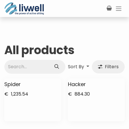
Skip to Content
All products
Sort By
Filters
Spider
Hacker
€
1,235.54
€
884.30