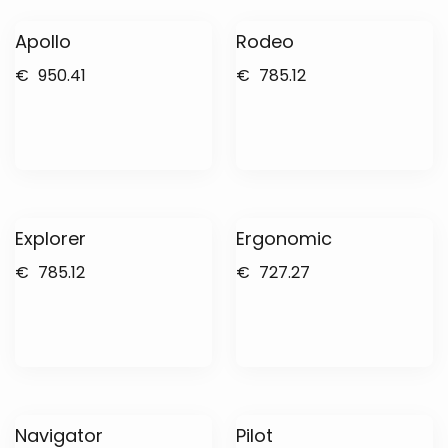
Apollo
Rodeo
€
950.41
€
785.12
Explorer
Ergonomic
€
785.12
€
727.27
Navigator
Pilot