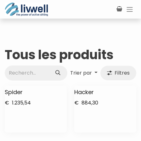
Se rendre au contenu
Tous les produits
Trier par
Filtres
Spider
Hacker
€
1.235,54
€
884,30